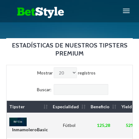
GoExplore!
ESTADÍSTICAS DE NUESTROS TIPSTERS
PREMIUM
Mostrar
registros
Buscar:
Tipster
Especialidad
Beneficio
Yield
Fútbol
125,28
52
%
InmamoleroBasic