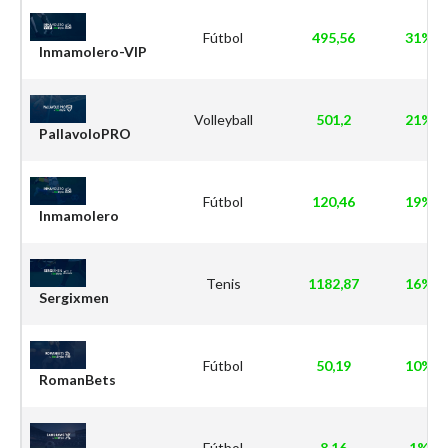
Fútbol
495,56
31
%
Inmamolero-VIP
Volleyball
501,2
21
%
PallavoloPRO
Fútbol
120,46
19
%
Inmamolero
Tenis
1182,87
16
%
Sergixmen
Fútbol
50,19
10
%
RomanBets
Fútbol
8,16
1
%