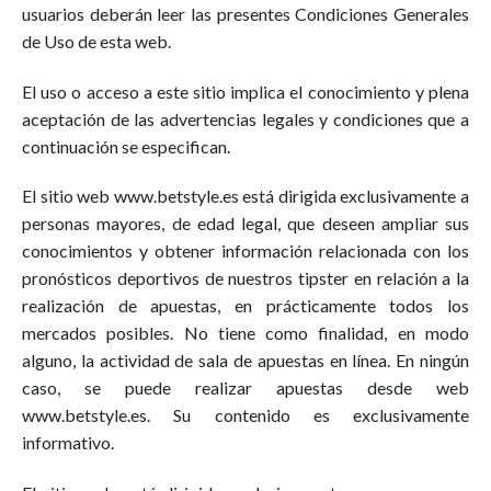
usuarios deberán leer las presentes Condiciones Generales
de Uso de esta web.
El uso o acceso a este sitio implica el conocimiento y plena
aceptación de las advertencias legales y condiciones que a
continuación se especifican.
El sitio web www.betstyle.es está dirigida exclusivamente a
personas mayores, de edad legal, que deseen ampliar sus
conocimientos y obtener información relacionada con los
pronósticos deportivos de nuestros tipster en relación a la
realización de apuestas, en prácticamente todos los
mercados posibles. No tiene como finalidad, en modo
alguno, la actividad de sala de apuestas en línea. En ningún
caso, se puede realizar apuestas desde web
www.betstyle.es. Su contenido es exclusivamente
informativo.