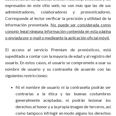
expresados en este sitio web, no son más que las de sus
administradores, colaboradores y pronosticadores.
Corresponde al lector verificar la precisión y utilidad de la
información presentada.
No puede ser considerada como
consejo legal ninguna información contenida en esta página
o enviada por e-mail o medieante la aplicación oficial móvil.
El acceso al servicio Premium de pronósticos, está
supeditado a contar con la mayoría de edad y al registro del
usuario. En estos casos, el usuario se compromete a usar su
nombre de usuario y su contraseña de acuerdo con las
siguientes restricciones:
Ni el nombre de usuario ni la contraseña podrán ser
contrarias a la ética y las buenas costumbres
generalmente aceptadas, ni podrán lesionar los
derechos al honor y a la propia imagen de terceros, así
como tampoco infringir en modo alguno los derechos