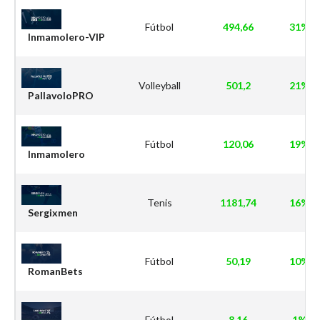
Fútbol
494,66
31
%
Inmamolero-VIP
Volleyball
501,2
21
%
PallavoloPRO
Fútbol
120,06
19
%
Inmamolero
Tenis
1181,74
16
%
Sergixmen
Fútbol
50,19
10
%
RomanBets
Fútbol
8,16
1
%