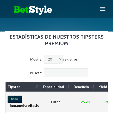
GoExplore!
ESTADÍSTICAS DE NUESTROS TIPSTERS
PREMIUM
Mostrar
registros
Buscar:
Tipster
Especialidad
Beneficio
Yield
Fútbol
125,28
52
%
InmamoleroBasic