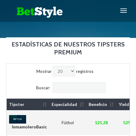
GoExplore!
ESTADÍSTICAS DE NUESTROS TIPSTERS
PREMIUM
Mostrar
registros
Buscar:
Tipster
Especialidad
Beneficio
Yield
Fútbol
125,28
52
%
InmamoleroBasic